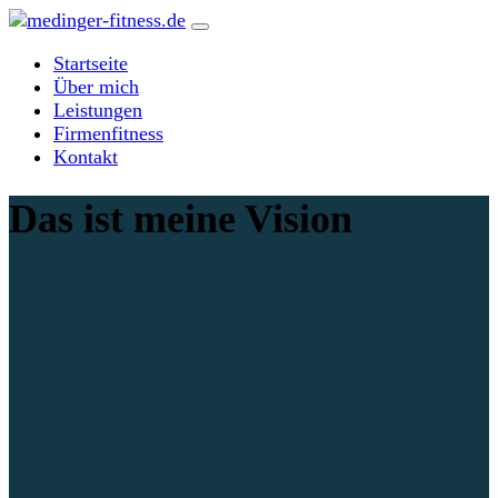
Zum
Inhalt
Startseite
springen
Über mich
Leistungen
Firmenfitness
Kontakt
Das ist meine Vision